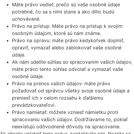
Máte právo vedieť, prečo sú vaše osobné údaje
potrebné, čo sa s nimi stane a ako dlho budú
uchovávané.
Právo na prístup: Máte právo na prístup k svojim
osobným údajom, ktoré sú nám známe.
Právo na opravu: máte právo kedykoľvek doplniť,
opraviť, vymazať alebo zablokovať vaše osobné
údaje.
Ak nám udelíte súhlas so spracovaním vašich údajov,
máte právo tento súhlas odvolať a vymazať vaše
osobné údaje.
Právo na prenos vašich údajov: máte právo
požadovať od správcu všetky svoje osobné údaje a
preniesť ich v celom rozsahu k ďalšiemu
prevádzkovateľovi.
Právo namietať: môžete vzniesť námietku proti
spracovaniu vašich údajov. Dodržiavame to, pokiaľ
neexistujú odôvodnené dôvody na spracovanie.
Ak chcete uplatniť tieto práva, kontaktujte nás. Pozrite sa