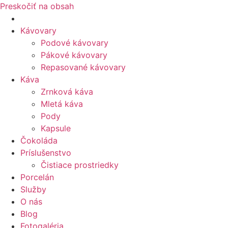
Preskočiť na obsah
Kávovary
Podové kávovary
Pákové kávovary
Repasované kávovary
Káva
Zrnková káva
Mletá káva
Pody
Kapsule
Čokoláda
Príslušenstvo
Čistiace prostriedky
Porcelán
Služby
O nás
Blog
Fotogaléria