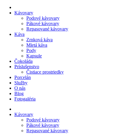
Preskočiť
na
Kávovary
obsah
Podové kávovary
Pákové kávovary
Repasované kávovary
Káva
Zrnková káva
Mletá káva
Pody
Kapsule
Čokoláda
Príslušenstvo
Čistiace prostriedky
Porcelán
Služby
O nás
Blog
Fotogaléria
Kávovary
Podové kávovary
Pákové kávovary
Repasované kávovary