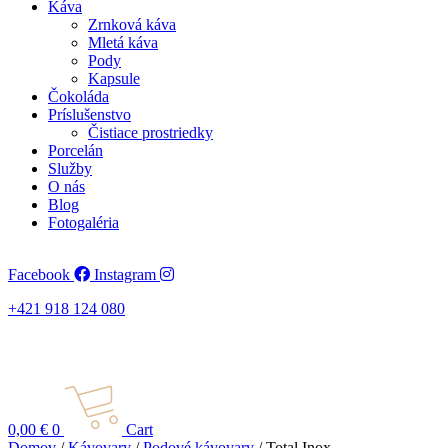
Káva
Zrnková káva
Mletá káva
Pody
Kapsule
Čokoláda
Príslušenstvo
Čistiace prostriedky
Porcelán
Služby
O nás
Blog
Fotogaléria
Facebook
Instagram
+421 918 124 080
0,00
€
0
Cart
Domov
/
Kávovary
/
Podové kávovary
/ Total Inox