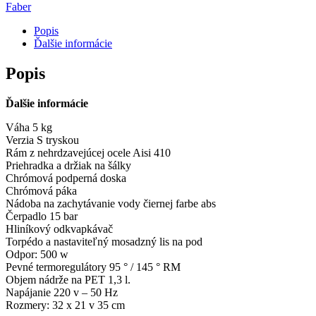
Faber
Popis
Ďalšie informácie
Popis
Ďalšie informácie
Váha 5 kg
Verzia S tryskou
Rám z nehrdzavejúcej ocele Aisi 410
Priehradka a držiak na šálky
Chrómová podperná doska
Chrómová páka
Nádoba na zachytávanie vody čiernej farbe abs
Čerpadlo 15 bar
Hliníkový odkvapkávač
Torpédo a nastaviteľný mosadzný lis na pod
Odpor: 500 w
Pevné termoregulátory 95 ° / 145 ° RM
Objem nádrže na PET 1,3 l.
Napájanie 220 v – 50 Hz
Rozmery: 32 x 21 v 35 cm