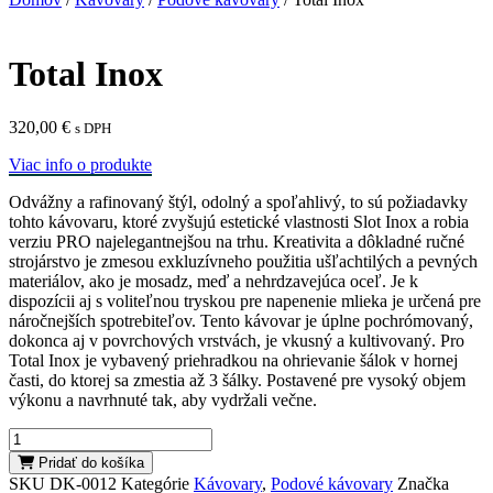
Total Inox
320,00
€
s DPH
Viac info o produkte
Odvážny a rafinovaný štýl, odolný a spoľahlivý, to sú požiadavky
tohto kávovaru, ktoré zvyšujú estetické vlastnosti Slot Inox a robia
verziu PRO najelegantnejšou na trhu. Kreativita a dôkladné ručné
strojárstvo je zmesou exkluzívneho použitia ušľachtilých a pevných
materiálov, ako je mosadz, meď a nehrdzavejúca oceľ. Je k
dispozícii aj s voliteľnou tryskou pre napenenie mlieka je určená pre
náročnejších spotrebiteľov. Tento kávovar je úplne pochrómovaný,
dokonca aj v povrchových vrstvách, je vkusný a kultivovaný. Pro
Total Inox je vybavený priehradkou na ohrievanie šálok v hornej
časti, do ktorej sa zmestia až 3 šálky. Postavené pre vysoký objem
výkonu a navrhnuté tak, aby vydržali večne.
množstvo
Total
Pridať do košíka
Inox
SKU
DK-0012
Kategórie
Kávovary
,
Podové kávovary
Značka